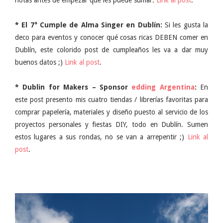
notas antes de empezar que les puede sumar.
Link al post
.
* El 7° Cumple de Alma Singer en Dublín:
Si les gusta la
deco para eventos y conocer qué cosas ricas DEBEN comer en
Dublín, este colorido post de cumpleaños les va a dar muy
buenos datos ;)
Link al post
.
* Dublin for Makers – Sponsor
edding Argentina
:
En
este post presento mis cuatro tiendas / librerías favoritas para
comprar papelería, materiales y diseño puesto al servicio de los
proyectos personales y fiestas DIY, todo en Dublín. Sumen
estos lugares a sus rondas, no se van a arrepentir ;)
Link al
post
.