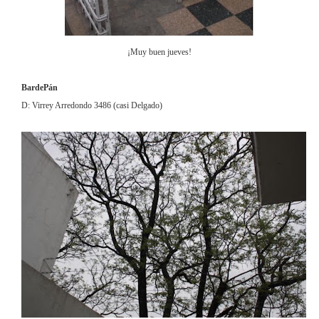
¡Muy buen ju
eves!
BardePán
D: Virrey Arredondo 3486 (casi Delgado)