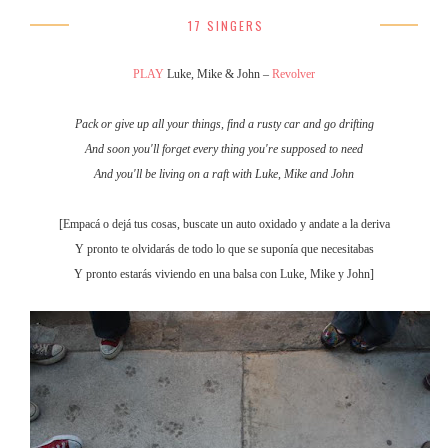
17 SINGERS
PLAY
Luke, Mike &
Joh
n
–
Revo
lver
Pack or give up all yo
ur t
hing
s,
find
a r
u
sty car
a
nd g
o drifting
And soon you'll forget every t
hin
g y
ou'
re s
upposed to
need
And you'll be livin
g on a ra
f
t w
it
h
Lu
k
e,
Mike an
d John
[Empacá o dejá tus cosa
s,
bu
scat
e
un au
t
o
oxi
dado
y
andate a la
deriva
Y pronto te olvidarás de
todo lo que s
e
su
p
onía que
n
e
cesit
ab
as
Y pronto estarás vivi
endo e
n un
a balsa co
n
Luke, M
ike y John
]