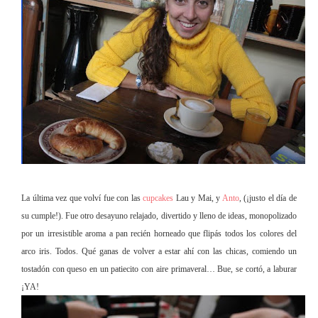
La última vez que volví fue con las
cupcakes
Lau y Mai, y
Anto
, (¡justo el día de
su cumple!). Fue otro desayuno relajado, divertido y lleno de ideas, monopolizado
por un irresistible aroma a pan recién horneado que flipás todos los colo
res del
arco iris. Todos. Qué ganas de volver a estar ahí con las chicas, comiendo un
tostadón con queso en un patiecito con aire primaveral… Bue, se cortó, a laburar
¡YA!