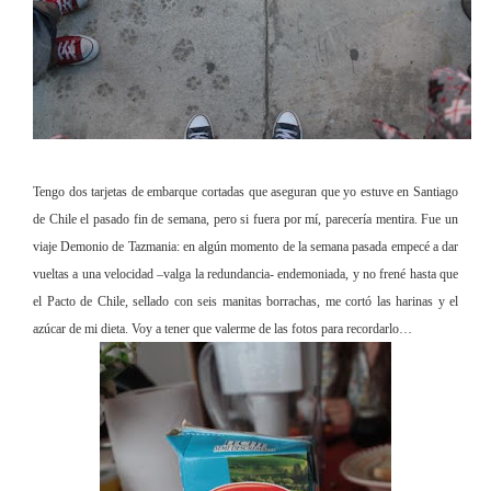
Tengo dos tarjetas de embarque cortadas que aseguran que yo estuve en Sant
iago
de Chile el pasado fin de semana, pero si fuera por mí, parecería mentira. Fue un
viaje Demonio de Tazmania: en algún momento de la semana pasada empecé a dar
vueltas a una velocidad –valga la redundancia- endemoniada, y no frené hasta que
el Pacto de C
h
ile, sellad
o con seis manitas borrachas, me cortó las harinas y el
azúcar de mi dieta. Voy a tener que valerme de las fotos para recordarlo…