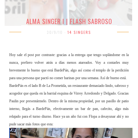
ALMA SINGER I | FLASH SABROSO
30/9/10 -
14 SINGERS
Hoy sale el post por contraste: gracias a la entrega que tengo soplándome en la
nunca, prefiero volver atrás a días menos atareados. Voy a contarles muy
brevemente lo bueno que está BardePán, al
go así como el tem
plo de la perdición
para una persona que pactó no comer harinas por una semana. Así de bueno está.
BardePán es el lado B de La Prometida, un restaurante demasiado lindo, sabroso y
acogedor
que queda en la barrial esquina de Virrey Arredondo y Delgado. Gracias
Paulin por presentármelo. Dentro de la misma propiedad, por un pasillo de patio
interno, llegás a BardePán, efectivamente un bar de pan, cafecito, algo más
relajado para el turno diurno. Hace ya un año fui con Flopa a desayunar ahí y no
pude sacar más fotos que esta: