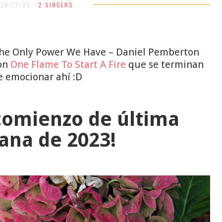
26/12/23 -
2 SINGERS
he Only Power We Have – Daniel Pemberton
con
One Flame To Start A Fire
que se terminan
e emocionar ahí :D
 comienzo de última
na de 2023!