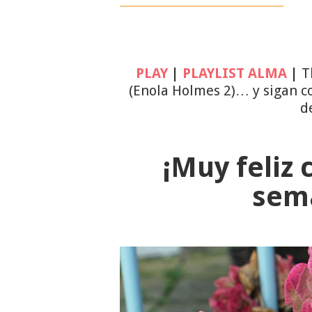
PLAY
|
PLAYLIST ALMA
|
T
(Enola Holmes 2)… y sigan 
d
¡Muy feliz
sema