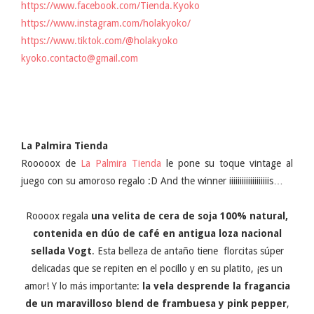
https://www.facebook.com/Tienda.Kyoko
https://www.instagram.com/holakyoko/
https://www.tiktok.com/@holakyoko
kyoko.contacto@gmail.com
La Palmira Tienda
Rooooox de
La Palmira Tienda
le pone su toque vintage al
juego con su amoroso regalo :D And the winner iiiiiiiiiiiiiiiiiiis…
Roooox regala
una velita de cera de soja 100% natural,
contenida en dúo de café en antigua loza nacional
sellada Vogt
. Esta belleza de antaño tiene
florcitas súper
delicadas que se repiten en el pocillo y en su platito, ¡es un
amor! Y lo más importante:
la vela desprende la fragancia
de un maravilloso blend de frambuesa y pink pepper
,