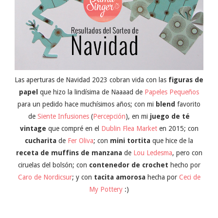
Las aperturas de Navidad 2023 cobran vida con las
figuras de
papel
que hizo la lindísima de Naaaad de
Papeles Pequeños
para un pedido hace muchísimos años; con mi
blend
favorito
de
Siente Infusiones
(
Percepción
), en mi
juego de té
vintage
que compré en el
Dublin Flea Market
en 2015; con
cucharita
de
Fer Oliva
; con
mini tortita
que hice de la
receta de muffins de manzana
de
Lou Ledesma
, pero con
ciruelas del bolsón; con
contenedor de crochet
hecho por
Caro de Nordicsur
; y con
tacita amorosa
hecha por
Ceci de
My Pottery
:)