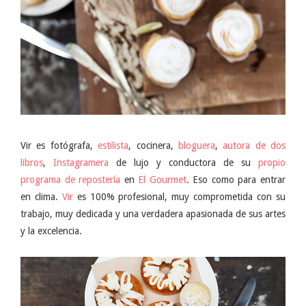
Vir es
fotógrafa,
estilista
, cocinera,
bloguera
,
autora de dos
libros
,
Instagramera
de lujo y conductora de su
propio
programa de repostería
en
El Gourmet
. Eso como para entrar
en clima.
Vir
es 100% profesional, muy comprometida con su
trabajo, muy dedicada y una verdadera apasionada de sus artes
y la excelencia.