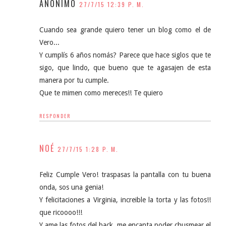
ANÓNIMO
27/7/15 12:39 P. M.
Cuando sea grande quiero tener un blog como el de
Vero...
Y cumplís 6 años nomás? Parece que hace siglos que te
sigo, que lindo, que bueno que te agasajen de esta
manera por tu cumple.
Que te mimen como mereces!! Te quiero
RESPONDER
NOÉ
27/7/15 1:28 P. M.
Feliz Cumple Vero! traspasas la pantalla con tu buena
onda, sos una genia!
Y felicitaciones a Virginia, increible la torta y las fotos!!
que ricoooo!!!
Y ame las fotos del back, me encanta poder chusmear el