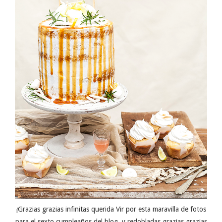
¡Grazias grazias infinitas querida Vir por esta maravilla de fotos
para el sexto cumpleaños del blog, y redobladas grazias grazias