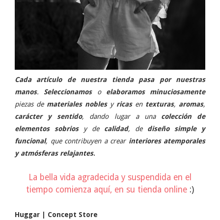
Cada artículo de nuestra tienda pasa por nuestras
manos
.
Seleccionamos
o
elaboramos
minuciosamente
piezas de
materiales
nobles
y
ricas
en
texturas
,
aromas
,
carácter y sentido
, dando lugar a una
colección de
elementos sobrios
y de
calidad
, de
diseño simple y
funcional
, que contribuyen a crear
interiores atemporales
y atmósferas relajantes
.
La bella vida agradecida y suspendida en el
tiempo comienza aquí, en su tienda online
:)
Huggar | Concept Store