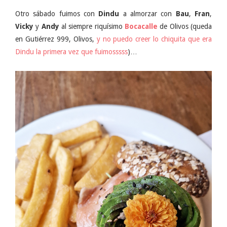
Otro sábado fuimos con
Dindu
a almorzar con
Bau
,
Fran
,
Vicky
y
Andy
al siempre riquísimo
Bocacalle
de Olivos (queda
en Gutiérrez 999, Olivos,
y no puedo creer lo chiquita que era
Dindu la primera vez que fuimosssss
)…