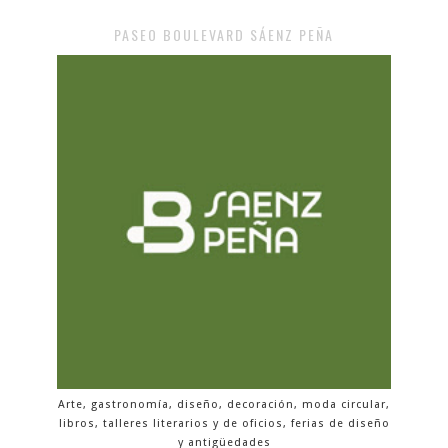
PASEO BOULEVARD SÁENZ PEÑA
Arte, gastronomía, diseño, decoración, moda circular,
libros, talleres literarios y de oficios, ferias de diseño
y antigüedades