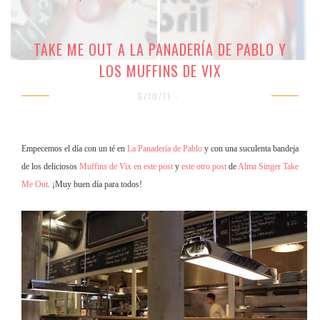
TAKE ME OUT A LA PANADERÍA DE PABLO Y
LOS MUFFINS DE VIX
6/10/11 -
Empecemos el día con un té en
La Panadería de Pablo
y con una suculenta bandeja
de los deliciosos
Muffins de Vix
en este post
y
este otro post
de
Alma Singer Take
Me Out
. ¡Muy buen día para todos!