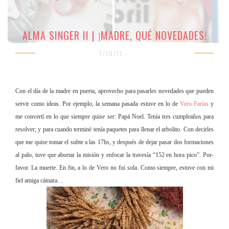
ALMA SINGER II | ¡MADRE, QUÉ NOVEDADES!
7/10/11 -
Con el día de la madre en puerta, aprovecho para pasarles novedades que pueden
servir como ideas. Por ejemplo, la semana pasada estuve en lo de
Vero Farías
y
me convertí en lo que siempre quise ser: Papá Noel. Tenía tres cumpleaños para
resolver; y para cuando terminé tenía paquetes para llenar el arbolito. Con decirles
que me quise tomar el subte a las 17hs, y después de dejar pasar dos formaciones
al palo, tuve que abortar la misión y enfocar la travesía “152 en hora pico”. Por-
favor. La muerte. En fin, a lo de Vero no fui sola. Como siempre, estuve con mi
fiel amiga cámara…