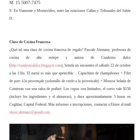
M: 15 5007-7475
S: En Viamonte y Montevideo, entre las estaciones Callao y Tribunales del Subte
D.
Clase de Cocina Francesa
¿Qué tal una clase de cocina francesa de regalo? Pascale Alemany, profesora de
cocina de alta estirpe y autora de Cuaderno dulce
(
http://cuadernodulce.blogspot.com
), brinda un encuentro el sábado 22 de octubre
a las 11hs. El menú es más que apetecible… Capuchino de champiñones + Filet
de porc à la provençale (solomillo de cerdo a la provencale) + Mousse helada de
Cointreau con una salsa de praliné. Los cupos son limitados, el curso vale $150
(incluye los ingredientes y el almuerzo), y dura aproximadamente 3 horas en
Coghlan, Capital Federal. Más informes e inscripciones, contactar a Eloise al mail
eloise.alemany@gmail.com
.