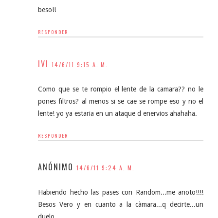
beso!!
RESPONDER
IVI
14/6/11 9:15 A. M.
Como que se te rompio el lente de la camara?? no le
pones filtros? al menos si se cae se rompe eso y no el
lente! yo ya estaria en un ataque d enervios ahahaha.
RESPONDER
ANÓNIMO
14/6/11 9:24 A. M.
Habiendo hecho las pases con Random...me anoto!!!!
Besos Vero y en cuanto a la càmara...q decirte...un
duelo...