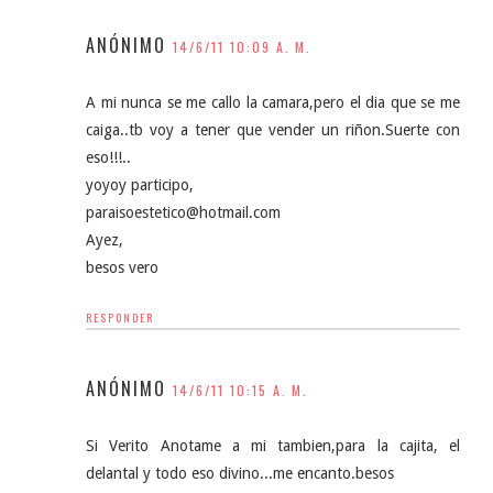
ANÓNIMO
14/6/11 10:09 A. M.
A mi nunca se me callo la camara,pero el dia que se me
caiga..tb voy a tener que vender un riñon.Suerte con
eso!!!..
yoyoy participo,
paraisoestetico@hotmail.com
Ayez,
besos vero
RESPONDER
ANÓNIMO
14/6/11 10:15 A. M.
Si Verito Anotame a mi tambien,para la cajita, el
delantal y todo eso divino...me encanto.besos