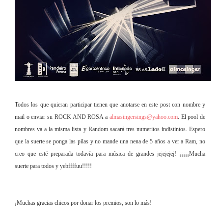
Todos los que quieran participar tienen que anotarse en este post con nombre y
mail o enviar su ROCK AND ROSA a
almasingersings@yahoo.com
. El pool de
nombres va a la misma lista y Random sacará tres numeritos indistintos. Espero
que la suerte se ponga las pilas y no mande una nena de 5 años a ver a Ram, no
creo que esté preparada todavía para música de grandes jejejejej! ¡¡¡¡¡Mucha
suerte para todos y yebffffuu!!!!!
¡Muchas gracias chicos por donar los premios, son lo más!