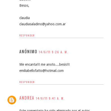
Besos,
claudia
claudiasaladino@yahoo.com.ar
RESPONDER
ANÓNIMO
14/6/11 9:26 A. M.
Me encanta!!! me anoto....besis!!!
emiliabellofatto@hotmail.com
RESPONDER
ANDREA
14/6/11 9:41 A. M.
Este comentario ha sido eliminado por el autor.