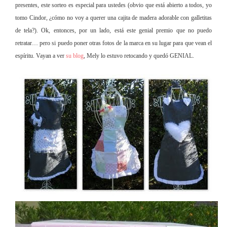
presentes, este sorteo es especial para ustedes (obvio que está abierto a todos, yo
tomo Cindor, ¿cómo no voy a querer una cajita de madera adorable con galletitas
de tela?).
Ok, entonces, por un lado, está este genial premio que no puedo
retratar… pero si puedo poner otras fotos de la marca en su lugar para que vean el
espíritu. Vayan a ver
su blog
, Mely lo estuvo retocando y quedó GENIAL.