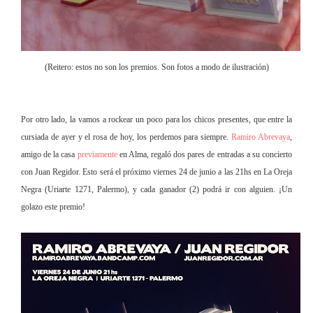
(Reitero: estos no son los premios. Son fotos a modo de ilustración)
Por otro lado, la vamos a rockear un poco para los chicos presentes, que entre la
cursiada de ayer y el rosa de hoy, los perdemos para siempre.
Ramiro Abrevaya
,
amigo de la casa
previamente
en Alma, regaló dos pares de entradas a su concierto
con Juan Regidor. Esto será el próximo viernes 24 de junio a las 21hs en La Oreja
Negra (Uriarte 1271, Palermo), y cada ganador (2) podrá ir con alguien. ¡Un
golazo este premio!