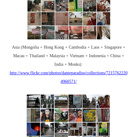
Asia (
Mongolia
+ Hong Kong +
Cambodia
+
Laos
+
Singapore
+
Macau +
Thailand
+
Malaysia
+
Vietnam
+
Indonesia
+
China
+
India
+ Monks):
http://www.flickr.com/photos/danteparadiso/collections/7215762220
4960571/