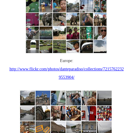
Europe:
http://www.flickr.com/photos/danteparadiso/collections/7215762232
9553904/