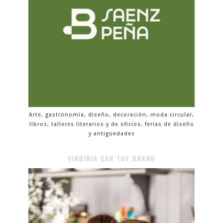
Arte, gastronomía, diseño, decoración, moda circular,
libros, talleres literarios y de oficios, ferias de diseño
y antigüedades
VIRGINIA SAR THE BRAND