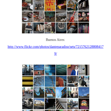
Buenos Aires:
http://www.flickr.com/photos/danteparadiso/sets/7215762128808417
9/