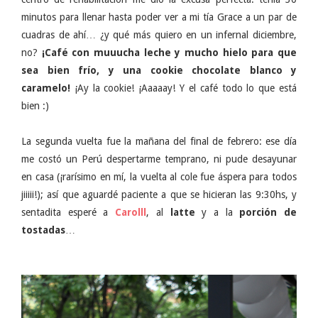
minutos para llenar hasta poder ver a mi tía Grace a un par de
cuadras de ahí… ¿y qué más quiero en un infernal diciembre,
no?
¡Café con muuucha leche y mucho hielo para que
sea bien frío, y una cookie chocolate blanco y
caramelo!
¡Ay la cookie! ¡Aaaaay! Y el café todo lo que está
bien :)
La segunda vuelta fue la mañana del final de febrero: ese día
me costó un Perú despertarme temprano, ni pude desayunar
en casa (¡rarísimo en mí, la vuelta al cole fue áspera para todos
jiiiii!); así que aguardé paciente a que se hicieran las 9:30hs, y
sentadita esperé a
Carolll
, al
latte
y a la
porción de
tostadas
…