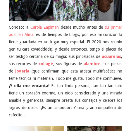
Conozco a
Carola Zajdman
desde mucho antes de
su primer
post en Alma
: es de tiempos de blogs, por eso mi corazón la
tiene guardada en un lugar muy especial. El 2020 nos reunió
(¡en tu cara coviddddd!), y desde entonces, tengo el placer de
ser testigo cercana de su magia: sus pinceladas de
acuarelas
,
sus recortes de
collage
, sus figuras de
alambre
, sus piezas
de
joyería
(que confirman que esta artista multifacética no
teme técnica ni material). Todo me gusta. Todo me conmueve.
¡Y ella me encanta!
Es tan linda persona, tan tan tan tan:
tiene un corazón enorme, un oído considerado y una mirada
amable y generosa, siempre presta sus consejos y celebra los
logros de otros. ¡Es un amoooor! Y una gran compañera de
cafecito…