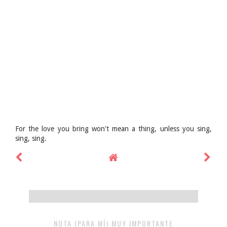
For the love you bring won't mean a thing, unless you sing,
sing, sing.
NOTA (PARA MÍ) MUY IMPORTANTE