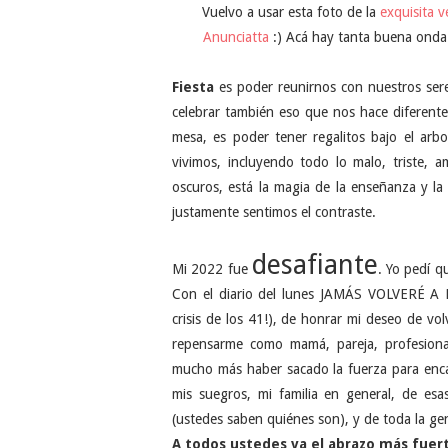
Vuelvo a usar esta foto de la
exquisita v
Anunciatta
:) Acá hay tanta buena onda 
Fiesta
es poder reunirnos con nuestros ser
celebrar también eso que nos hace diferente
mesa, es poder tener regalitos bajo el arb
vivimos, incluyendo todo lo malo, triste, 
oscuros, está la magia de la enseñanza y l
justamente sentimos el contraste.
desafiante
Mi 2022 fue
. Yo pedí q
Con el diario del lunes JAMÁS VOLVERÉ A 
crisis de los 41!), de honrar mi deseo de vo
repensarme como mamá, pareja, profesional
mucho más haber sacado la fuerza para enca
mis suegros, mi familia en general, de esa
(ustedes saben quiénes son), y de toda la gent
A todos ustedes va el abrazo más fuer