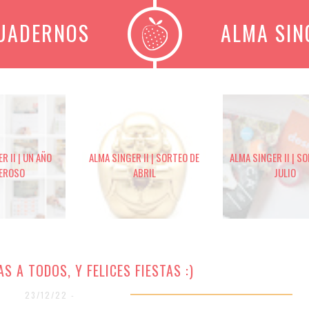
CUADERNOS
ALMA SIN
R II | UN AÑO
ALMA SINGER II | SORTEO DE
ALMA SINGER II | S
EROSO
ABRIL
JULIO
S A TODOS, Y FELICES FIESTAS :)
23/12/22 -