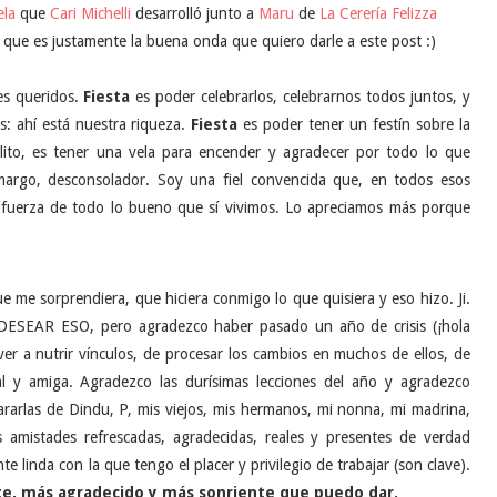
ela
que
Cari Michelli
desarrolló junto a
Maru
de
La Cerería Felizza
que es justamente la buena onda que quiero darle a este post :)
es queridos.
Fiesta
es poder celebrarlos, celebrarnos todos juntos, y
s: ahí está nuestra riqueza.
Fiesta
es poder tener un festín sobre la
olito, es tener una vela para encender y agradecer por todo lo que
amargo, desconsolador. Soy una fiel convencida que, en todos esos
a fuerza de todo lo bueno que sí vivimos. Lo apreciamos más porque
ue me sorprendiera, que hiciera conmigo lo que quisiera y eso hizo. Ji.
DESEAR ESO, pero agradezco haber pasado un año de crisis (¡hola
lver a nutrir vínculos, de procesar los cambios en muchos de ellos, de
 y amiga. Agradezco las durísimas lecciones del año y agradezco
rarlas de Dindu, P, mis viejos, mis hermanos, mi nonna, mi madrina,
s amistades refrescadas, agradecidas, reales y presentes de verdad
e linda con la que tengo el placer y privilegio de trabajar (son clave).
te, más agradecido y más sonriente que puedo dar.