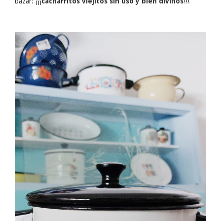
bazar: ¡¡¡
cacharritos viejitos sin uso y bien divinos
!!!