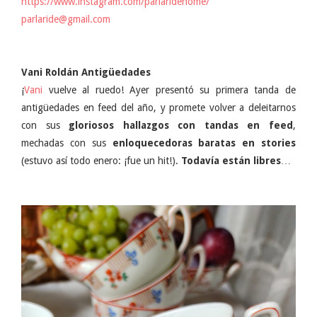
https://www.instagram.com/parlaridehome/
parlaride@gmail.com
Vani Roldán Antigüedades
¡
Vani
vuelve al ruedo! Ayer presentó su primera tanda de
antigüedades en feed del año, y promete volver a deleitarnos
con sus
gloriosos hallazgos con tandas en feed
,
mechadas con sus
enloquecedoras baratas en stories
(estuvo así todo enero: ¡fue un hit!).
Todavía están libres
…