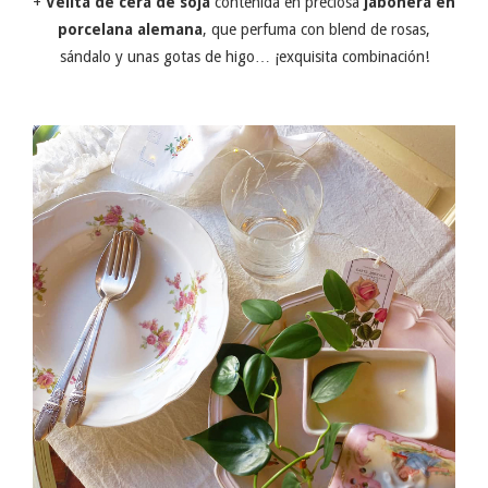
+
Velita de cera de soja
contenida en preciosa
jabonera en
porcelana alemana
, que perfuma con blend de rosas,
sándalo y unas gotas de higo… ¡exquisita combinación!