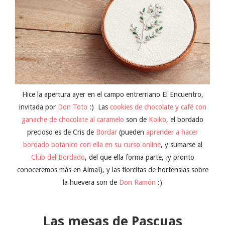
Hice la apertura ayer en el campo entrerriano El Encuentro,
invitada por
Don Toto
:) Las
cookies de chocolate y café con
ganache de chocolate al caramelo
son de
Koiko
, el bordado
precioso es de Cris de
Bordar
(pueden
aprender a hacer
bordado botánico con ella en su curso online
, y sumarse al
Club del Bordado
, del que ella forma parte, ¡y pronto
conoceremos más en Alma!), y las florcitas de hortensias sobre
la huevera son de
Don Ramón
:)
Las mesas de Pascuas