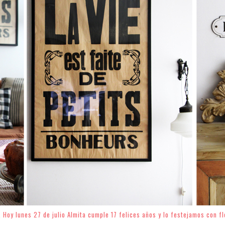
. Hoy lunes 27 de julio Almita cumple 17 felices años y lo festejamos con f