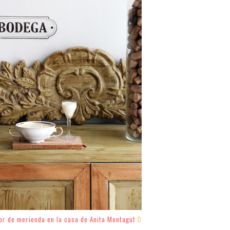
lor de merienda en la casa de Anita Montagut
:D