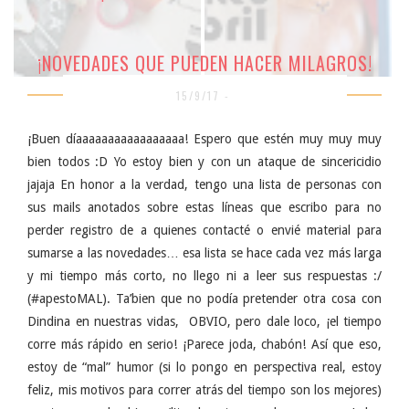
¡NOVEDADES QUE PUEDEN HACER MILAGROS!
15/9/17 -
¡Buen díaaaaaaaaaaaaaaaaa! Espero que estén muy muy muy
bien todos :D Yo estoy bien y con un ataque de sincericidio
jajaja En honor a la verdad, tengo una lista de personas con
sus mails anotados sobre estas líneas que escribo para no
perder registro de a quienes contacté o envié material para
sumarse a las novedades… esa lista se hace cada vez más larga
y mi tiempo más corto, no llego ni a leer sus respuestas :/
(#apestoMAL). Ta’bien que no podía pretender otra cosa con
Dindina en nuestras vidas, OBVIO, pero dale loco, ¡el tiempo
corre más rápido en serio! ¡Parece joda, chabón! Así que eso,
estoy de “mal” humor (si lo pongo en perspectiva real, estoy
feliz, mis motivos para correr atrás del tiempo son los mejores)