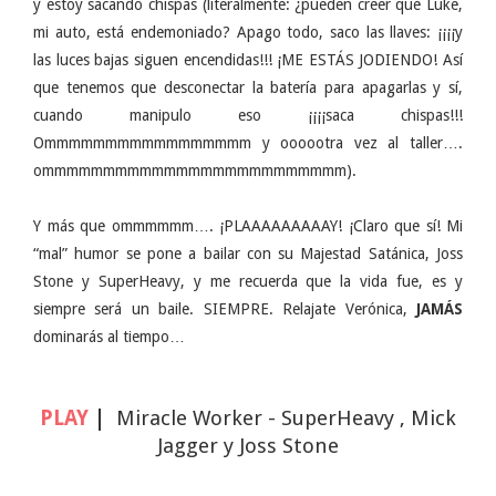
y estoy sacando chispas (literalmente: ¿pueden creer que Luke,
mi auto, está endemoniado? Apago todo, saco las llaves: ¡¡¡¡y
las luces bajas siguen encendidas!!! ¡ME ESTÁS JODIENDO! Así
que tenemos que desconectar la batería para apagarlas y sí,
cuando manipulo eso ¡¡¡¡saca chispas!!!
Ommmmmmmmmmmmmmmmm y oooootra vez al taller….
ommmmmmmmmmmmmmmmmmmmmmmmm).
Y más que ommmmmm…. ¡PLAAAAAAAAAY! ¡Claro que sí! Mi
“mal” humor se pone a bailar con su Majestad Satánica, Joss
Stone y SuperHeavy, y me recuerda que la vida fue, es y
siempre será un baile. SIEMPRE. Relajate Verónica,
JAMÁS
dominarás al tiempo…
PLAY
|
Miracle Worker - SuperHeavy , Mick
Jagger y Joss Stone