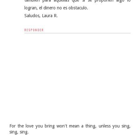
tambien para aquellas que si se proponen algo lo
logran, el dinero no es obstaculo.
Saludos, Laura R.
RESPONDER
For the love you bring won't mean a thing, unless you sing,
sing, sing.