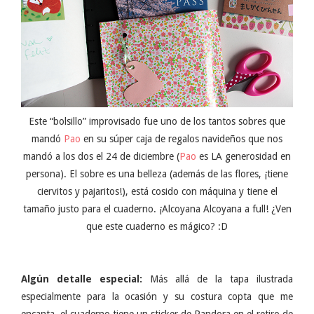
Este “bolsillo” improvisado fue uno de los tantos sobres que
mandó
Pao
en su súper caja de regalos navideños que nos
mandó a los dos el 24 de diciembre (
Pao
es LA generosidad en
persona). El sobre es una belleza (además de las flores, ¡tiene
ciervitos y pajaritos!), está cosido con máquina y tiene el
tamaño justo para el cuaderno. ¡Alcoyana Alcoyana a full! ¿Ven
que este cuaderno es mágico? :D
Algún detalle especial:
Más allá de la tapa ilustrada
especialmente para la ocasión y su costura copta que me
encanta, el cuaderno tiene un sticker de Pandora en el retiro de