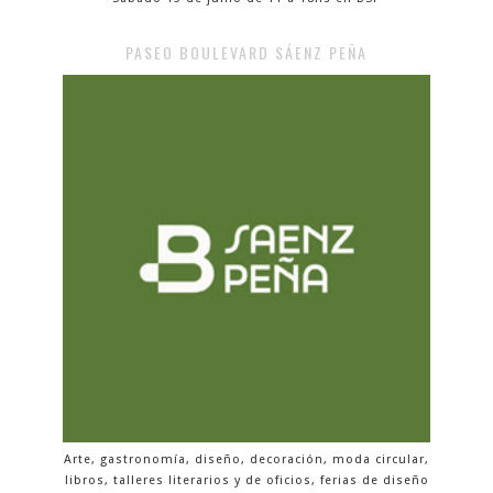
PASEO BOULEVARD SÁENZ PEÑA
Arte, gastronomía, diseño, decoración, moda circular,
libros, talleres literarios y de oficios, ferias de diseño