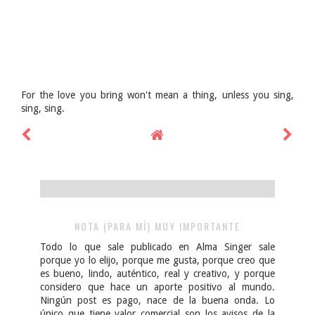
For the love you bring won't mean a thing, unless you sing,
sing, sing.
NOTA (PARA MÍ) MUY IMPORTANTE
Todo lo que sale publicado en Alma Singer sale
porque yo lo elijo, porque me gusta, porque creo que
es bueno, lindo, auténtico, real y creativo, y porque
considero que hace un aporte positivo al mundo.
Ningún post es pago, nace de la buena onda. Lo
único que tiene valor comercial son los avisos de la