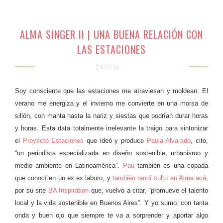
ALMA SINGER II | UNA BUENA RELACIÓN CON
LAS ESTACIONES
28/1/15 -
Soy consciente que las estaciones me atraviesan y moldean. El
verano me energiza y el invierno me convierte en una morsa de
sillón, con manta hasta la nariz y siestas que podrían durar horas
y horas. Esta data totalmente irrelevante la traigo para sintonizar
el
Proyecto Estaciones
que ideó y produce
Paula Alvarado
, cito,
“un periodista especializada en diseño sostenible, urbanismo y
medio ambiente en Latinoamérica”.
Pau
también es una copada
que conocí en un ex ex laburo, y
también rendí culto en Alma acá
,
por su site
BA Inspiration
que, vuelvo a citar, “promueve el talento
local y la vida sostenible en Buenos Aires”. Y yo sumo: con tanta
onda y buen ojo que siempre te va a sorprender y aportar algo