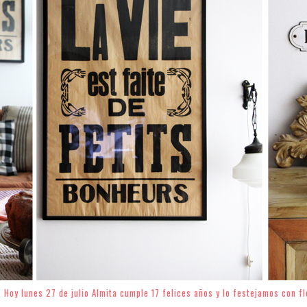
. Hoy lunes 27 de julio Almita cumple 17 felices años y lo festejamos con f