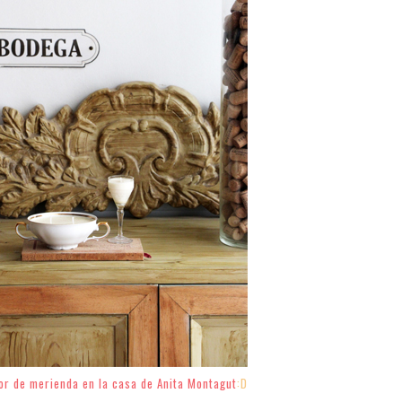
lor de merienda en la casa de Anita Montagut
:D