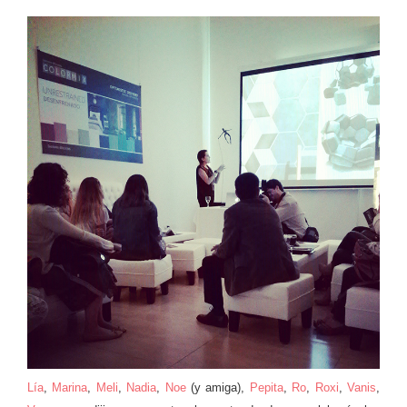
Lía
,
Marina
,
Meli
,
Nadia
,
Noe
(y amiga),
Pepita
,
Ro
,
Roxi
,
Vanis
,