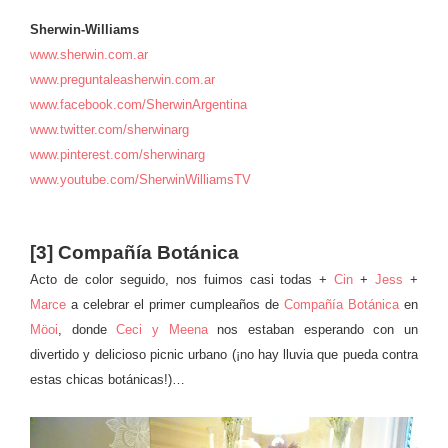
Sherwin-Williams
www.sherwin.com.ar
www.preguntaleasherwin.com.ar
www.facebook.com/SherwinArgentina
www.twitter.com/sherwinarg
www.pinterest.com/sherwinarg
www.youtube.com/SherwinWilliamsTV
[3] Compañía Botánica
Acto de color seguido, nos fuimos casi todas +
Cin
+
Jess
+
Marce
a celebrar el primer cumpleaños de
Compañía Botánica
en
Möoi
, donde
Ceci y Meena
nos estaban esperando con un
divertido y delicioso picnic urbano (¡no hay lluvia que pueda contra
estas chicas botánicas!)…