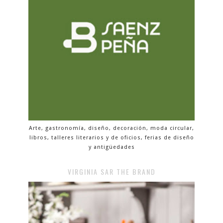
Arte, gastronomía, diseño, decoración, moda circular,
libros, talleres literarios y de oficios, ferias de diseño
y antigüedades
VIRGINIA SAR THE BRAND