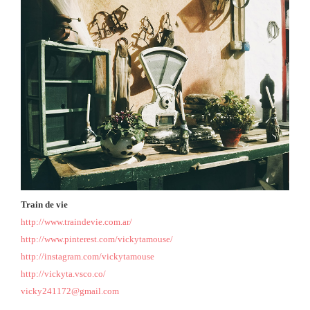
Train de vie
http://www.traindevie.com.ar/
http://www.pinterest.com/vickytamouse/
http://instagram.com/vickytamouse
http://vickyta.vsco.co/
vicky241172@gmail.com