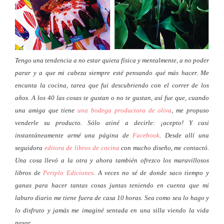
Tengo una tendencia a no estar quieta física y mentalmente, a no poder
parar y a que mi cabeza siempre esté pensando qué más hacer. Me
encanta la cocina, tarea que fui descubriendo con el correr de los
años. A los 40 las cosas te gustan o no te gustan, así fue que, cuando
una amiga que tiene
una bodega productora de oliva
, me propuso
venderle su producto. Sólo atiné a decirle: ¡acepto! Y casi
instantáneamente armé una página de
Facebook
. Desde allí una
seguidora
editora de libros de cocina
con mucho diseño, me contactó.
Una cosa llevó a la otra y ahora también ofrezco los maravillosos
libros de
Periplo Ediciones
. A veces no sé de donde saco tiempo y
ganas para hacer tantas cosas juntas teniendo en cuenta que mi
laburo diario me tiene fuera de casa 10 horas. Sea como sea lo hago y
lo disfruto y jamás me imaginé sentada en una silla viendo la vida
pasar.