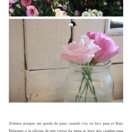
Zelmira siempre me queda de paso cuando voy en bici para el Bajo
Belgrano o la oficina de mis viejos (la mina se hace dos cuadras para