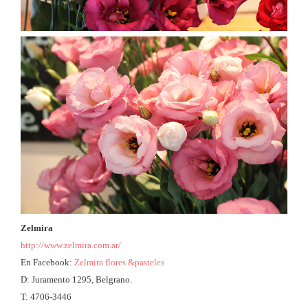
Zelmira
http://www.zelmira.com.ar/
En Facebook:
Zelmira flores &pasteles
D: Juramento 1295, Belgrano.
T: 4706-3446