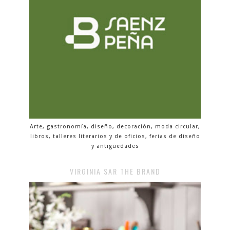
Arte, gastronomía, diseño, decoración, moda circular,
libros, talleres literarios y de oficios, ferias de diseño
y antigüedades
VIRGINIA SAR THE BRAND