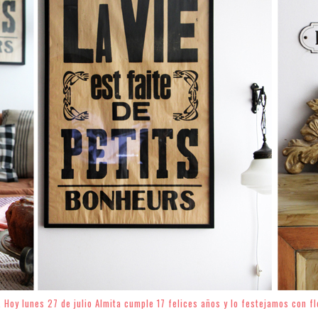
. Hoy lunes 27 de julio Almita cumple 17 felices años y lo festejamos con f