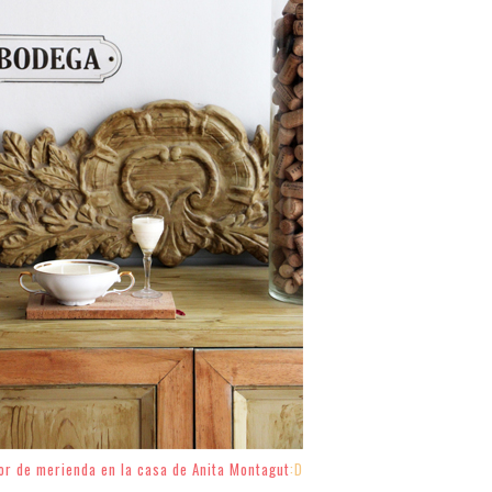
lor de merienda en la casa de Anita Montagut
:D