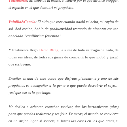
TuRemanso
:
Mi bebé de la mente, el motivo por el que me hice blogger,
el espacio en el que descubrí mi propósito.
Vainilla&Canela
:
El sitio que cree cuando nació mi beba, mi rayito de
sol. Acá cocino, hablo de productividad tratando de alcanzar ese tan
anhelado “equilibrium femenino”.
Y finalmente llegó
Efecto Bling
, la suma de toda su magia de hada, de
todas sus ideas, de todas sus ganas de compartir lo que probó y juzgó
que era bueno.
Enseñar es una de esas cosas que disfruto plenamente y uno de mis
propósitos es acompañar a la gente a que pueda descubrir el suyo…
¡así que eso es lo que hago!
Me dedico a orientar, escuchar, motivar, dar las herramientas (alas)
para que puedas realizarte y ser feliz. De veras, el mundo se convierte
en un mejor lugar si sonreís, si hacés las cosas en las que creés, si