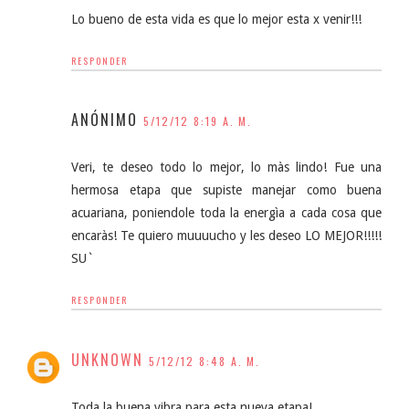
Lo bueno de esta vida es que lo mejor esta x venir!!!
RESPONDER
ANÓNIMO
5/12/12 8:19 A. M.
Veri, te deseo todo lo mejor, lo màs lindo! Fue una
hermosa etapa que supiste manejar como buena
acuariana, poniendole toda la energìa a cada cosa que
encaràs! Te quiero muuuucho y les deseo LO MEJOR!!!!!
SU`
RESPONDER
UNKNOWN
5/12/12 8:48 A. M.
Toda la buena vibra para esta nueva etapa!