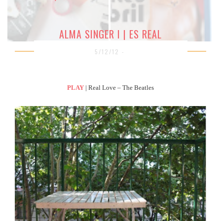
ALMA SINGER I | ES REAL
5/12/12 -
PLAY
| Real Love – The Beatles