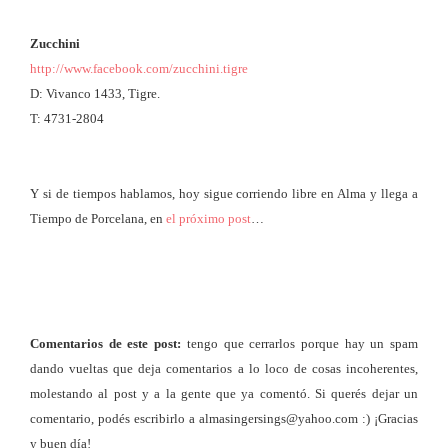
Zucchini
http://www.facebook.com/zucchini.tigre
D: Vivanco 1433, Tigre.
T: 4731-2804
Y si de tiempos hablamos, hoy sigue corriendo libre en Alma y llega a
Tiempo de Porcelana, en
el próximo post
…
Comentarios de este post:
tengo que cerrarlos porque hay un spam
dando vueltas que deja comentarios a lo loco de cosas incoherentes,
molestando al post y a la gente que ya comentó. Si querés dejar un
comentario, podés escribirlo a almasingersings@yahoo.com :) ¡Gracias
y buen día!