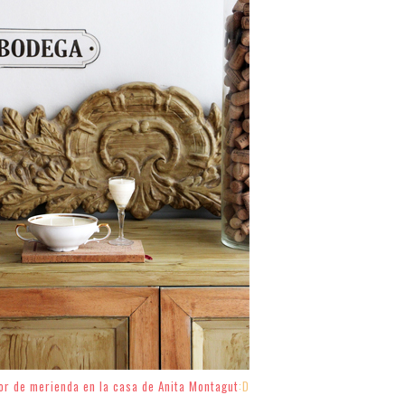
lor de merienda en la casa de Anita Montagut
:D