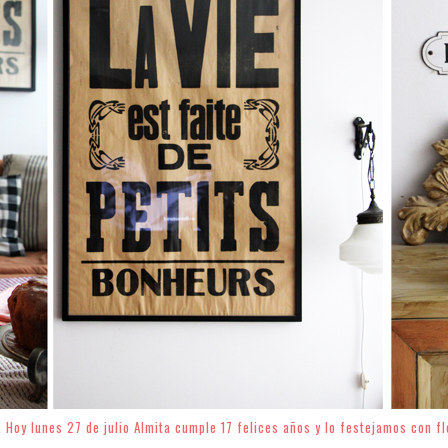
. Hoy lunes 27 de julio Almita cumple 17 felices años y lo festejamos con f