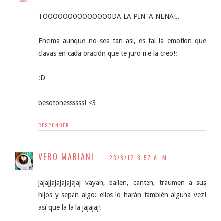
TOOOOOOOOOOOOOODA LA PINTA NENA!..
Encima aunque no sea tan asi, es tal la emotion que
clavas en cada oración que te juro me la creo!:
:D
besotonessssss! <3
RESPONDER
VERO MARIANI
23/8/12 8:57 A. M.
jajajjajajajajajaj vayan, bailen, canten, traumen a sus
hijos y sepan algo: ellos lo harán también alguna vez!
así que la la la jajajaj!