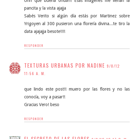
Uhh que buena onda!!! Esas imágenes me llenan la
pancita y la vista ajajja
Sabés Verito si algún día estás por Martinez sobre
Yrigoyen al 300 pusieron una florería divina...te tiro la
data ajajajja besote!!!!
RESPONDER
TEXTURAS URBANAS POR NADINE
9/8/12
11:56 A. M.
que lindo este post!! muero por las flores y no las
conocía, voy a pasar!!
Gracias Vero! beso
RESPONDER
EL SECRETO DE LAS FLORES