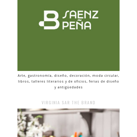
Arte, gastronomía, diseño, decoración, moda circular,
libros, talleres literarios y de oficios, ferias de diseño
y antigüedades
VIRGINIA SAR THE BRAND