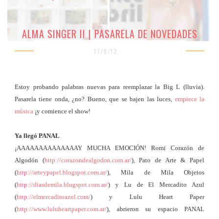
ALMA SINGER II | PASARELA DE NOVEDADES
17/8/12 -
Estoy probando palabras nuevas para reemplazar la Big L (lluvia).
Pasarela tiene onda, ¿no? Bueno, que se bajen las luces,
empiece la
música
¡y comience el show!
Ya llegó PANAL
¡AAAAAAAAAAAAAAY MUCHA EMOCIÓN! Romi Corazón de
Algodón (
http://corazondealgodon.com.ar/
), Pato de Arte & Papel
(
http://arteypapel.blogspot.com.ar/
), Mila de Mila Objetos
(
http://diasdemila.blogspot.com.ar/
) y Lu de El Mercadito Azul
(
http://elmercaditoazul.com/
) y Lulu Heart Paper
(
http://www.luluheartpaper.com.ar/
), abrieron su espacio PANAL