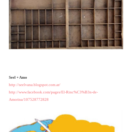
Seel + Amo
http://seelvana.blogspot.com.ar/
http://www.facebook.com/pages/El-Rinc%C3%B3n-de-
Amorina/107528772828