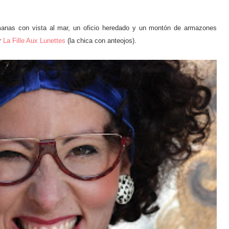
manas con vista al mar, un oficio heredado y un montón de armazones
ar
La Fille Aux Lunettes
(la chica con anteojos).