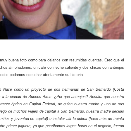
 muy buena foto como para dejarlos con resumidas cuentas. Creo que el
chos almohadones, un café con leche caliente y dos chicas con anteojos
e todos podamos escuchar atentamente su historia…
ojos) Nace como un proyecto de dos hermanas de San Bernardo (Costa
s a la ciudad de Buenos Aires. ¿Por qué anteojos? Resulta que nuestro
rtante óptico en Capital Federal, de quien nuestra madre y uno de sus
luego de muchos viajes de capital a San Bernardo, nuestra madre decidió
iñez y juventud en capital) e instalar allí la óptica (hace más de treinta
tro primer juguete, ya que pasábamos largas horas en el negocio, fueron