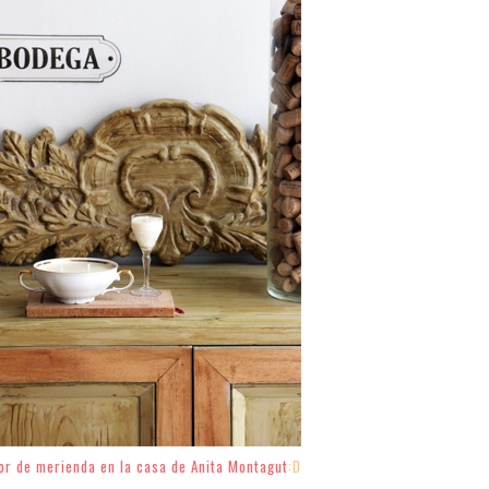
lor de merienda en la casa de Anita Montagut
:D