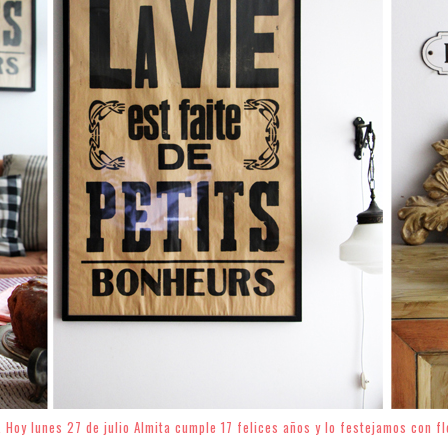
. Hoy lunes 27 de julio Almita cumple 17 felices años y lo festejamos con f