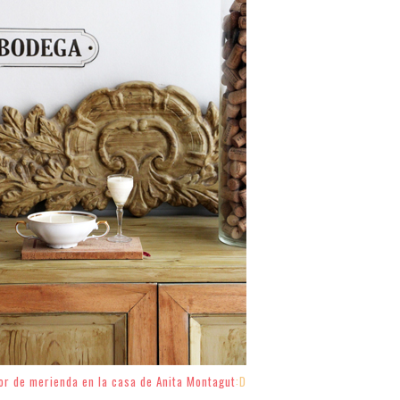
lor de merienda en la casa de Anita Montagut
:D