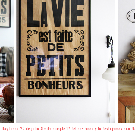
. Hoy lunes 27 de julio Almita cumple 17 felices años y lo festejamos con f