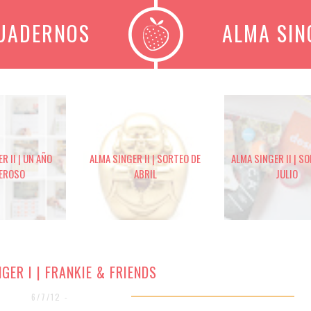
CUADERNOS
ALMA SIN
R II | UN AÑO
ALMA SINGER II | SORTEO DE
ALMA SINGER II | S
EROSO
ABRIL
JULIO
GER I | FRANKIE & FRIENDS
6/7/12 -