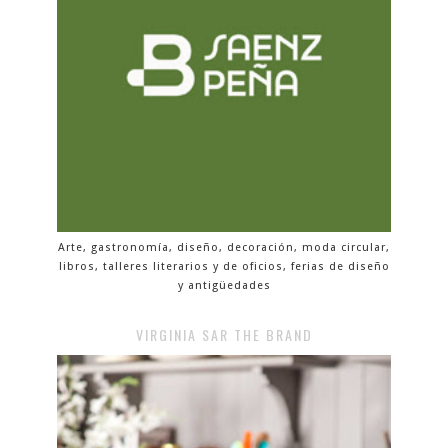
Arte, gastronomía, diseño, decoración, moda circular,
libros, talleres literarios y de oficios, ferias de diseño
y antigüedades
VIRGINIA SAR THE BRAND