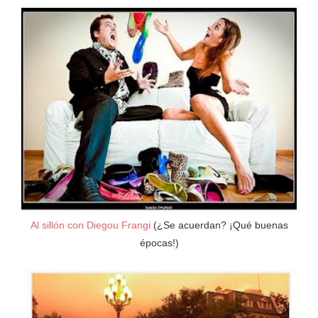
Al sillón con Diegou Frangi
(¿Se acuerdan? ¡Qué buenas
épocas!)