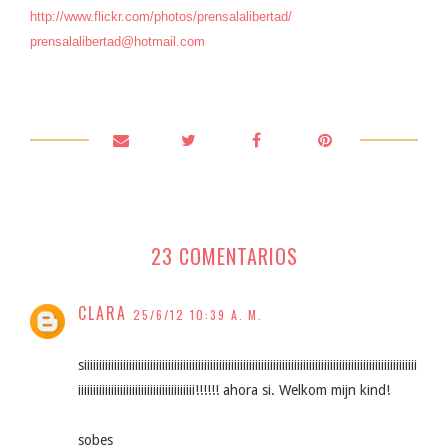
http://www.flickr.com/photos/prensalalibertad/
prensalalibertad@hotmail.com
23 COMENTARIOS
CLARA
25/6/12 10:39 A. M.
siiiiiiiiiiiiiiiiiiiiiiiiiiiiiiiiiiiiiiiiiiiiiiiiiiiiiiiiiiiiiiiiiiiiiiiiiiiiiiiiiiiiiiiiiiiiiiiiiiiiiiiiiiiiiii
iiiiiiiiiiiiiiiiiiiiiiiiiiiiiiiiiiiiiii!!!!!! ahora si. Welkom mijn kind!
sobes