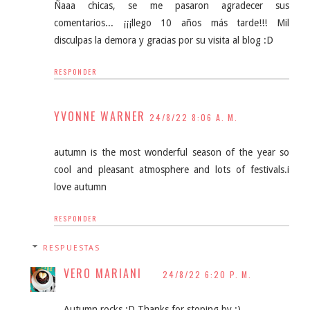
Ñaaa chicas, se me pasaron agradecer sus
comentarios... ¡¡¡llego 10 años más tarde!!! Mil
disculpas la demora y gracias por su visita al blog :D
RESPONDER
YVONNE WARNER
24/8/22 8:06 A. M.
autumn is the most wonderful season of the year so
cool and pleasant atmosphere and lots of festivals.i
love autumn
RESPONDER
RESPUESTAS
VERO MARIANI
24/8/22 6:20 P. M.
Autumn rocks :D Thanks for stoping by :)