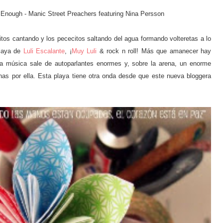
 Enough - Manic Street Preachers featuring Nina Persson
itos cantando y los pececitos saltando del agua formando volteretas a lo
playa de
Luli Escalante
, ¡
Muy Luli
& rock n roll! Más que amanecer hay
, la música sale de autoparlantes enormes y, sobre la arena, un enorme
has por ella. Esta playa tiene otra onda desde que este nueva bloggera