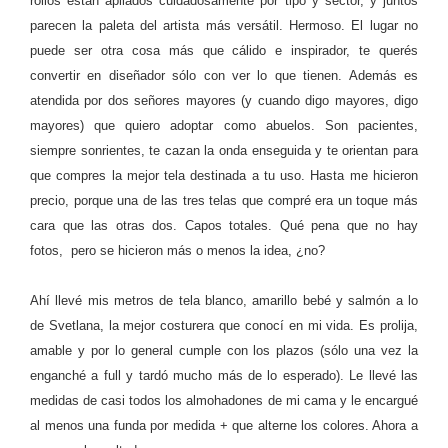
rollos están apilados cuidadosamente por tipo y sector, y juntos
parecen la paleta del artista más versátil. Hermoso. El lugar no
puede ser otra cosa más que cálido e inspirador, te querés
convertir en diseñador sólo con ver lo que tienen. Además es
atendida por dos señores mayores (y cuando digo mayores, digo
mayores) que quiero adoptar como abuelos. Son pacientes,
siempre sonrientes, te cazan la onda enseguida y te orientan para
que compres la mejor tela destinada a tu uso. Hasta me hicieron
precio, porque una de las tres telas que compré era un toque más
cara que las otras dos. Capos totales. Qué pena que no hay
fotos, pero se hicieron más o menos la idea, ¿no?
Ahí llevé mis metros de tela blanco, amarillo bebé y salmón a lo
de Svetlana, la mejor costurera que conocí en mi vida. Es prolija,
amable y por lo general cumple con los plazos (sólo una vez la
enganché a full y tardó mucho más de lo esperado). Le llevé las
medidas de casi todos los almohadones de mi cama y le encargué
al menos una funda por medida + que alterne los colores. Ahora a