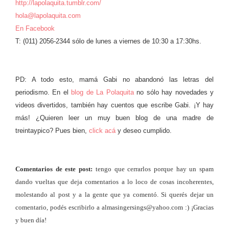
http://lapolaquita.tumblr.com/
hola@lapolaquita.com
En Facebook
T: (011) 2056-2344 sólo de lunes a viernes de 10:30 a 17:30hs.
PD: A todo esto, mamá Gabi no abandonó las letras del
periodismo. En el
blog de La Polaquita
no sólo hay novedades y
videos divertidos, también hay cuentos que escribe Gabi. ¡Y hay
más! ¿Quieren leer un muy buen blog de una madre de
treintaypico? Pues bien,
click acá
y deseo cumplido.
Comentarios de este post:
tengo que cerrarlos porque hay un spam
dando vueltas que deja comentarios a lo loco de cosas incoherentes,
molestando al post y a la gente que ya comentó. Si querés dejar un
comentario, podés escribirlo a almasingersings@yahoo.com :) ¡Gracias
y buen día!