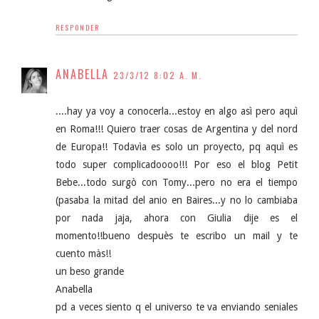
RESPONDER
ANABELLA
23/3/12 8:02 A. M.
....hay ya voy a conocerla...estoy en algo asì pero aquì
en Roma!!! Quiero traer cosas de Argentina y del nord
de Europa!! Todavìa es solo un proyecto, pq aquì es
todo super complicadoooo!!! Por eso el blog Petit
Bebe...todo surgò con Tomy...pero no era el tiempo
(pasaba la mitad del anio en Baires...y no lo cambiaba
por nada jaja, ahora con Giulia dije es el
momento!!bueno despuès te escribo un mail y te
cuento màs!!
un beso grande
Anabella
pd a veces siento q el universo te va enviando seniales