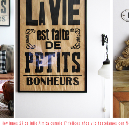
. Hoy lunes 27 de julio Almita cumple 17 felices años y lo festejamos con f