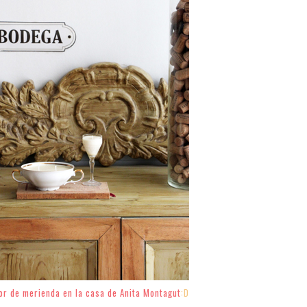
lor de merienda en la casa de Anita Montagut
:D