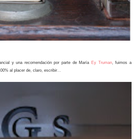
ancial y una recomendación por parte de María
Ey Truman
, fuimos a
00% al placer de, claro, escribir…