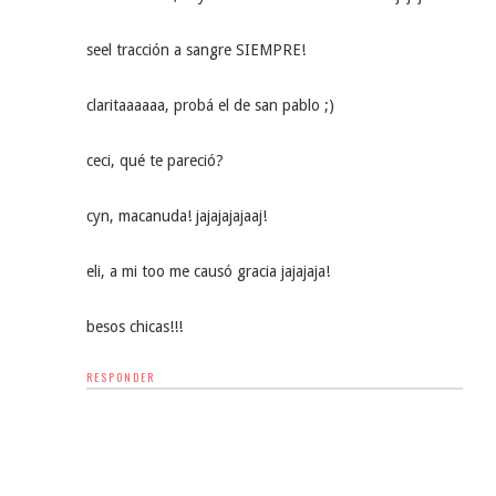
seel tracción a sangre SIEMPRE!
claritaaaaaa, probá el de san pablo ;)
ceci, qué te pareció?
cyn, macanuda! jajajajajaaj!
eli, a mi too me causó gracia jajajaja!
besos chicas!!!
RESPONDER