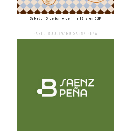
Sábado 13 de junio de 11 a 18hs en BSP
PASEO BOULEVARD SÁENZ PEÑA