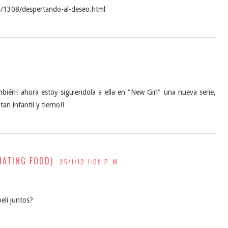
ula/1308/despertando-al-deseo.html
bién! ahora estoy siguiendola a ella en "New Girl" una nueva serie,
n infantil y tierno!!
NATING FOOD)
25/1/12 1:09 P. M.
eli juntos?