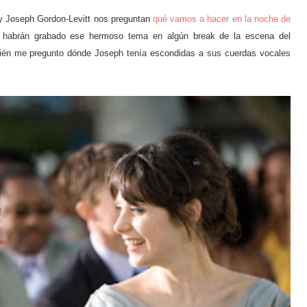
y Joseph Gordon-Levitt nos preguntan
qué vamos a hacer en la noche de
i habrán grabado ese hermoso tema en algún break de la escena del
ién me pregunto dónde Joseph tenía escondidas a sus cuerdas vocales