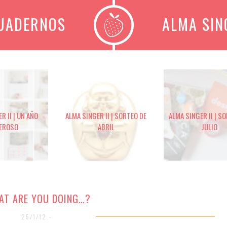
CUADERNOS
ALMA SIN
R II | UN AÑO
ALMA SINGER II | SORTEO DE
ALMA SINGER II | S
EROSO
ABRIL
JULIO
AT ARE YOU DOING…?
25/1/12 -