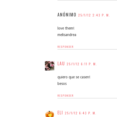
ANÓNIMO
25/1/12 2:43 P. M.
love them!
melisandrea
RESPONDER
LAU
25/1/12 6:11 P. M.
quiero que se casen!
besos
RESPONDER
ELI
25/1/12 6:43 P. M.