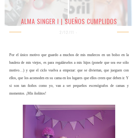
ALMA SINGER I | SUEÑOS CUMPLIDOS
2/12/11 -
Por el único motivo que guardo a muchos de mis muñecos en un bolso en la
baulera de mis viejos,
es para regalárselos a mis hijos (ponele que sea ese sólo
motivo…) y que el ciclo vuelva a empezar: que se diviertan, que jueguen con
ellos, que los acomoden en su cama en los lugares que ellos creen que deben ir. Y
si son tan ñoños como yo, van a ser pequeños escenógrafos de camas y
momentos. ¡Mis ñoñitos!