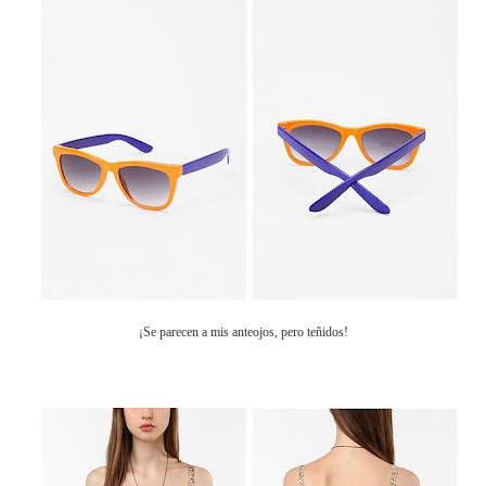
¡Se parecen a mis anteojos, pero teñidos!