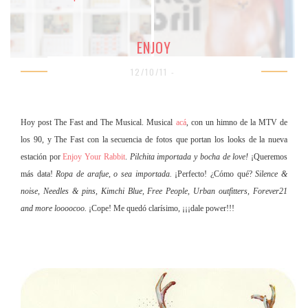
ENJOY
12/10/11 -
Hoy post The Fast and The Musical. Musical
acá
, con un himno de la MTV de
los 90, y The Fast con la secuencia de fotos que portan los looks de la nueva
estación por
Enjoy Your Rabbit
.
Pilchita importada y bocha de love!
¡Queremos
más data!
Ropa de arafue, o sea importada.
¡Perfecto! ¿Cómo qué?
Silence &
noise, Needles & pins, Kimchi Blue, Free People, Urban outfitters, Forever21
and more loooocoo.
¡Cope! Me quedó clarísimo, ¡¡¡dale power!!!